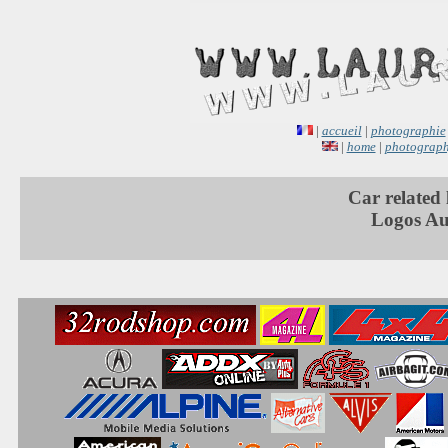
|
accueil
|
photographie
|
home
|
photograp
Car related 
Logos Au